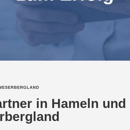
WESERBERGLAND
artner in Hameln und
rbergland