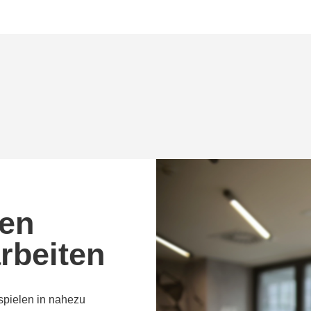
nen
arbeiten
pielen in nahezu